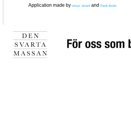
Application made by
and
Johan Jentell
Patrik Bodin