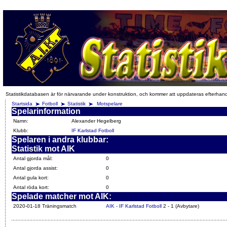
Statistikdatabasen är för närvarande under konstruktion, och kommer att uppdateras efterhan
Startsida
Fotboll
Statistik
Motspelare
Spelarinformation
Namn:
Alexander Hegelberg
Klubb:
IF Karlstad Fotboll
Spelaren i andra klubbar:
Statistik mot AIK
Antal gjorda mål:
0
Antal gjorda assist:
0
Antal gula kort:
0
Antal röda kort:
0
Spelade matcher mot AIK:
2020-01-18 Träningsmatch
AIK - IF Karlstad Fotboll
2 - 1 (Avbytare)