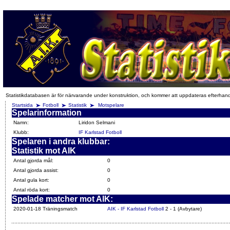
Statistikdatabasen är för närvarande under konstruktion, och kommer att uppdateras efterhan
Startsida
Fotboll
Statistik
Motspelare
Spelarinformation
Namn:
Liridon Selmani
Klubb:
IF Karlstad Fotboll
Spelaren i andra klubbar:
Statistik mot AIK
Antal gjorda mål:
0
Antal gjorda assist:
0
Antal gula kort:
0
Antal röda kort:
0
Spelade matcher mot AIK:
2020-01-18 Träningsmatch
AIK - IF Karlstad Fotboll
2 - 1 (Avbytare)