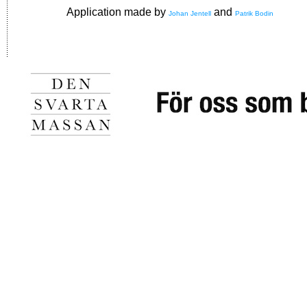
Application made by
and
Johan Jentell
Patrik Bodin