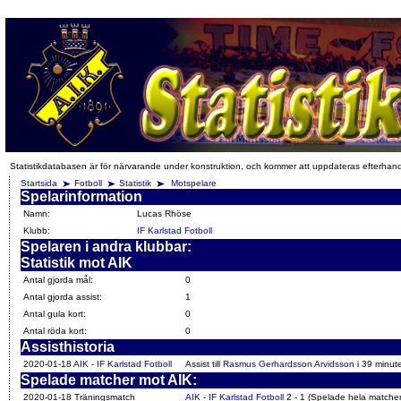
Statistikdatabasen är för närvarande under konstruktion, och kommer att uppdateras efterhan
Startsida
Fotboll
Statistik
Motspelare
Spelarinformation
Namn:
Lucas Rhöse
Klubb:
IF Karlstad Fotboll
Spelaren i andra klubbar:
Statistik mot AIK
Antal gjorda mål:
0
Antal gjorda assist:
1
Antal gula kort:
0
Antal röda kort:
0
Assisthistoria
2020-01-18
AIK - IF Karlstad Fotboll
Assist till
Rasmus Gerhardsson Arvidsson
i 39 minut
Spelade matcher mot AIK:
2020-01-18 Träningsmatch
AIK - IF Karlstad Fotboll
2 - 1 (Spelade hela matche