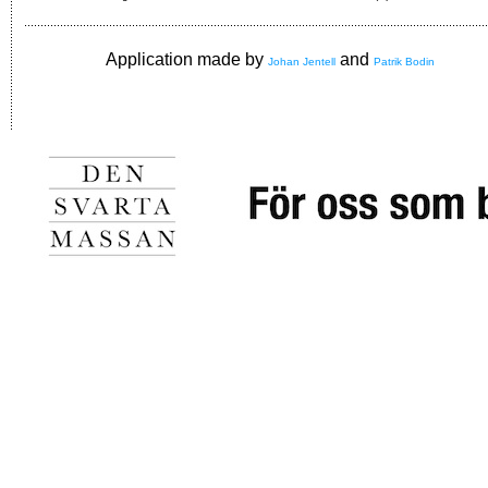
Application made by
and
Johan Jentell
Patrik Bodin