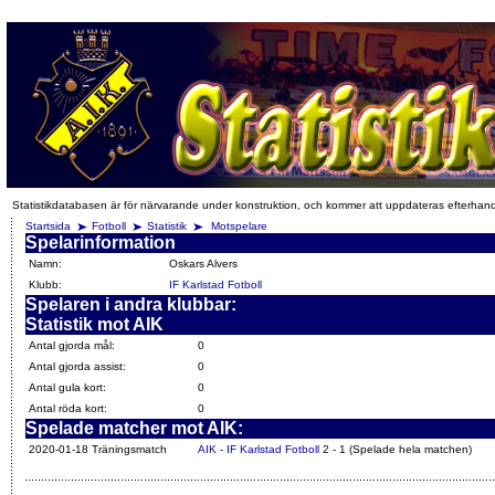
Statistikdatabasen är för närvarande under konstruktion, och kommer att uppdateras efterhan
Startsida
Fotboll
Statistik
Motspelare
Spelarinformation
Namn:
Oskars Alvers
Klubb:
IF Karlstad Fotboll
Spelaren i andra klubbar:
Statistik mot AIK
Antal gjorda mål:
0
Antal gjorda assist:
0
Antal gula kort:
0
Antal röda kort:
0
Spelade matcher mot AIK:
2020-01-18 Träningsmatch
AIK - IF Karlstad Fotboll
2 - 1 (Spelade hela matchen)