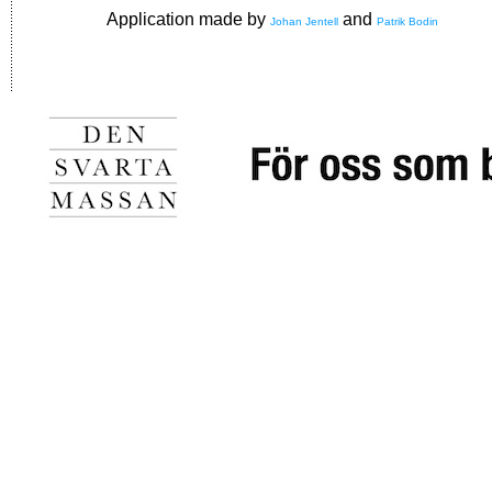
Application made by
and
Johan Jentell
Patrik Bodin