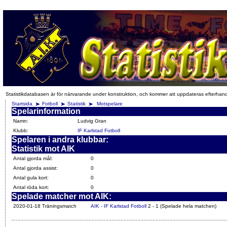
Statistikdatabasen är för närvarande under konstruktion, och kommer att uppdateras efterhan
Startsida
Fotboll
Statistik
Motspelare
Spelarinformation
Namn:
Ludvig Gran
Klubb:
IF Karlstad Fotboll
Spelaren i andra klubbar:
Statistik mot AIK
Antal gjorda mål:
0
Antal gjorda assist:
0
Antal gula kort:
0
Antal röda kort:
0
Spelade matcher mot AIK:
2020-01-18 Träningsmatch
AIK - IF Karlstad Fotboll
2 - 1 (Spelade hela matchen)