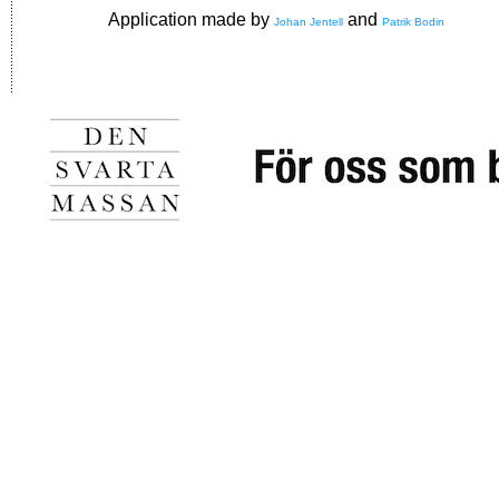
Application made by
and
Johan Jentell
Patrik Bodin