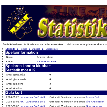
Statistikdatabasen är för närvarande under konstruktion, och kommer att uppdateras efterhan
Startsida
Fotboll
Statistik
Motspelare
Spelarinformation
Namn:
Anders Friberg
Klubb:
Landskrona BoIS
Spelaren i andra klubbar:
Statistik mot AIK
Antal gjorda mål:
0
Antal gjorda assist:
0
Antal gula kort:
3
Antal röda kort:
0
Gula kort
2004-05-23
Landskrona BoIS - AIK
Gult kort i 54 minuten av domare
Anders Frisk
2003-10-06
AIK - Landskrona BoIS
Gult kort i 79 minuten av domare
Åke Andreasson
2002-07-08
Landskrona BoIS - AIK
Gult kort i 25 minuten av domare
Sten Johanzon