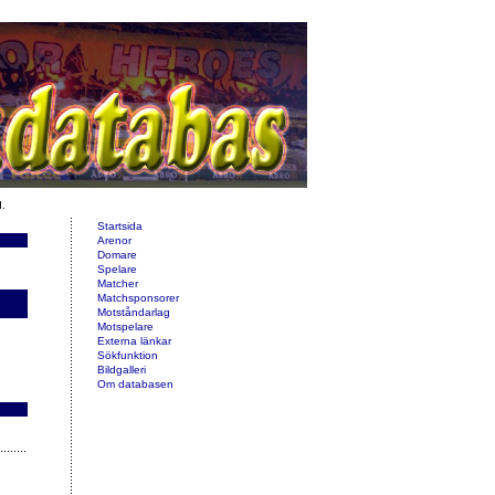
d.
Startsida
Arenor
Domare
Spelare
Matcher
Matchsponsorer
Motståndarlag
Motspelare
Externa länkar
Sökfunktion
Bildgalleri
Om databasen