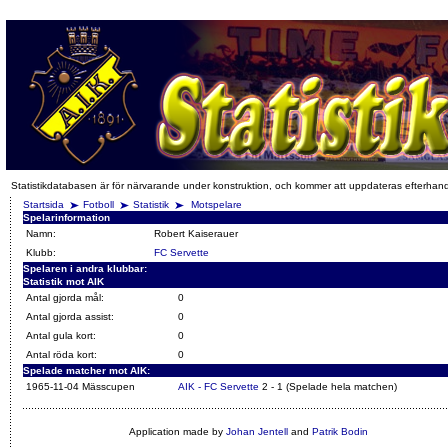
Statistikdatabasen är för närvarande under konstruktion, och kommer att uppdateras efterhan
Startsida
Fotboll
Statistik
Motspelare
Spelarinformation
Namn:
Robert Kaiserauer
Klubb:
FC Servette
Spelaren i andra klubbar:
Statistik mot AIK
Antal gjorda mål:
0
Antal gjorda assist:
0
Antal gula kort:
0
Antal röda kort:
0
Spelade matcher mot AIK:
1965-11-04 Mässcupen
AIK - FC Servette
2 - 1 (Spelade hela matchen)
Application made by
Johan Jentell
and
Patrik Bodin