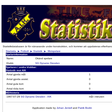
Statistikdatabasen är för närvarande under konstruktion, och kommer att uppdateras efterhan
Startsida
Fotboll
Statistik
Motspelare
Spelarinformation
Namn:
Okänd spelare
Klubb:
SG Dynamo Dresden
Spelaren i andra klubbar:
Statistik mot AIK
Antal gjorda mål:
1
Antal gjorda assist:
0
Antal gula kort:
0
Antal röda kort:
0
Målhistoria
1967-07-29
SG Dynamo Dresden - AIK
mål i minuten
Application made by
Johan Jentell
and
Patrik Bodin