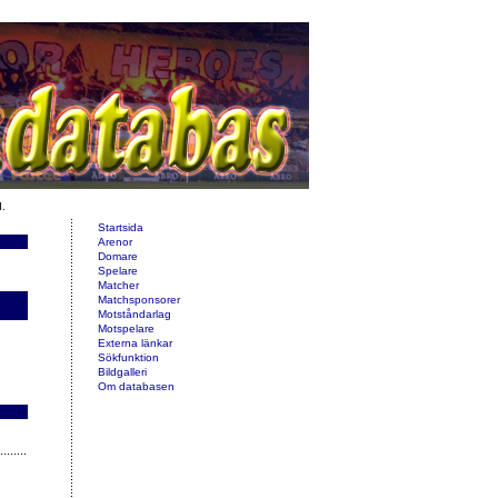
d.
Startsida
Arenor
Domare
Spelare
Matcher
Matchsponsorer
Motståndarlag
Motspelare
Externa länkar
Sökfunktion
Bildgalleri
Om databasen