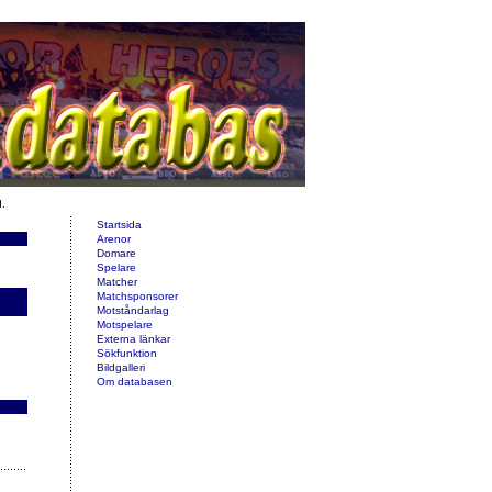
d.
Startsida
Arenor
Domare
Spelare
Matcher
Matchsponsorer
Motståndarlag
Motspelare
Externa länkar
Sökfunktion
Bildgalleri
Om databasen