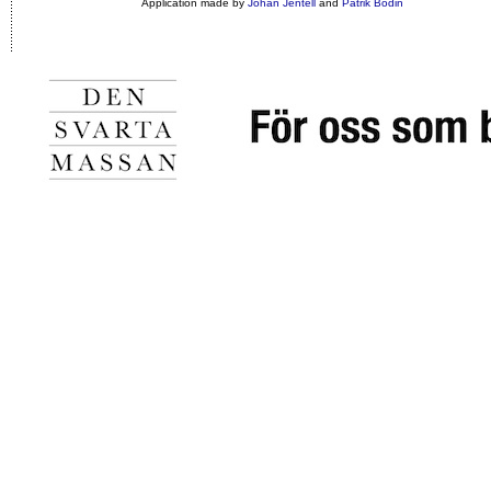
Application made by
Johan Jentell
and
Patrik Bodin