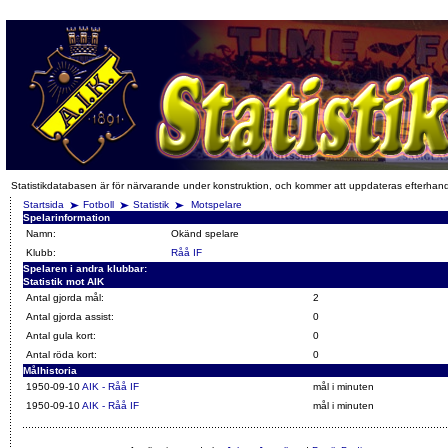
Statistikdatabasen är för närvarande under konstruktion, och kommer att uppdateras efterhan
Startsida
Fotboll
Statistik
Motspelare
Spelarinformation
Namn:
Okänd spelare
Klubb:
Råå IF
Spelaren i andra klubbar:
Statistik mot AIK
Antal gjorda mål:
2
Antal gjorda assist:
0
Antal gula kort:
0
Antal röda kort:
0
Målhistoria
1950-09-10
AIK - Råå IF
mål i minuten
1950-09-10
AIK - Råå IF
mål i minuten