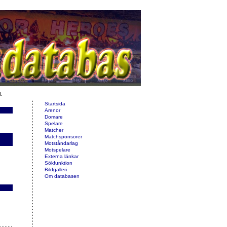
d.
Startsida
Arenor
Domare
Spelare
Matcher
Matchsponsorer
Motståndarlag
Motspelare
Externa länkar
Sökfunktion
Bildgalleri
Om databasen