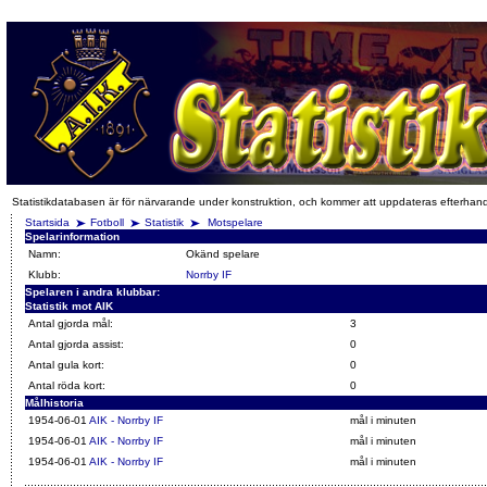
Statistikdatabasen är för närvarande under konstruktion, och kommer att uppdateras efterhan
Startsida
Fotboll
Statistik
Motspelare
Spelarinformation
Namn:
Okänd spelare
Klubb:
Norrby IF
Spelaren i andra klubbar:
Statistik mot AIK
Antal gjorda mål:
3
Antal gjorda assist:
0
Antal gula kort:
0
Antal röda kort:
0
Målhistoria
1954-06-01
AIK - Norrby IF
mål i minuten
1954-06-01
AIK - Norrby IF
mål i minuten
1954-06-01
AIK - Norrby IF
mål i minuten