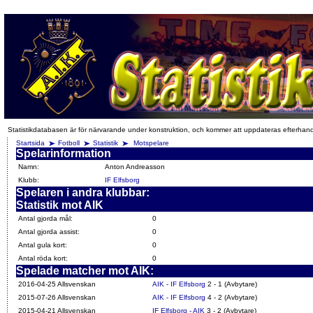
Statistikdatabasen är för närvarande under konstruktion, och kommer att uppdateras efterhan
Startsida
Fotboll
Statistik
Motspelare
Spelarinformation
Namn:
Anton Andreasson
Klubb:
IF Elfsborg
Spelaren i andra klubbar:
Statistik mot AIK
Antal gjorda mål:
0
Antal gjorda assist:
0
Antal gula kort:
0
Antal röda kort:
0
Spelade matcher mot AIK:
2016-04-25 Allsvenskan
AIK - IF Elfsborg
2 - 1 (Avbytare)
2015-07-26 Allsvenskan
AIK - IF Elfsborg
4 - 2 (Avbytare)
2015-04-21 Allsvenskan
IF Elfsborg - AIK
3 - 2 (Avbytare)