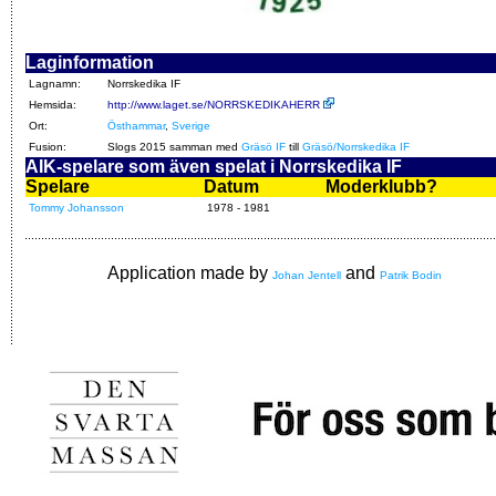
Laginformation
Lagnamn:
Norrskedika IF
Hemsida:
http://www.laget.se/NORRSKEDIKAHERR
Ort:
Östhammar
,
Sverige
Fusion:
Slogs 2015 samman med
Gräsö IF
till
Gräsö/Norrskedika IF
AIK-spelare som även spelat i Norrskedika IF
Spelare
Datum
Moderklubb?
Tommy Johansson
1978 - 1981
Application made by
and
Johan Jentell
Patrik Bodin