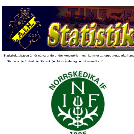
Statistikdatabasen är för närvarande under konstruktion, och kommer att uppdateras efterhan
Startsida
Fotboll
Statistik
Motståndarlag
Norrskedika IF