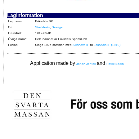
Laginformation
Lagnamn:
Eriksdals SK
Ort:
Stockholm
,
Sverige
Grundad:
1919-05-01
Övriga namn:
Hela namnet är Eriksdals Sportklubb
Fusion:
Slogs 1926 samman med
Sirishovs IF
till
Eriksdals IF (1919)
Application made by
and
Johan Jentell
Patrik Bodin