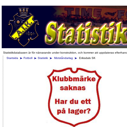
Statistikdatabasen är för närvarande under konstruktion, och kommer att uppdateras efterhan
Startsida
Fotboll
Statistik
Motståndarlag
Eriksdals SK