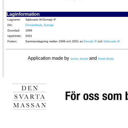
Laginformation
Lagnamn:
Själevads IK/Domsjö IF
Ort:
Örnsköldsvik
,
Sverige
Grundad:
1999
Upphörde:
2001
Fusion:
Sammanslagning mellan 1999 och 2001 av
Domsjö IF
och
Själevads IK
Application made by
and
Johan Jentell
Patrik Bodin