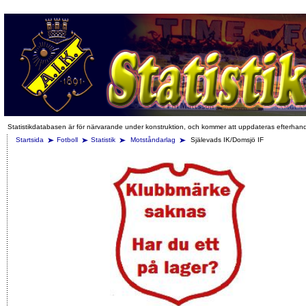
Statistikdatabasen är för närvarande under konstruktion, och kommer att uppdateras efterhan
Startsida
Fotboll
Statistik
Motståndarlag
Själevads IK/Domsjö IF