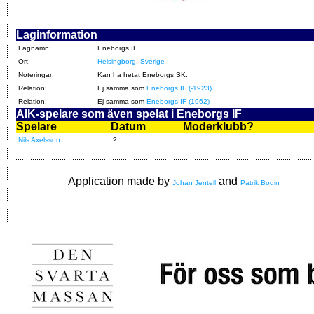
Laginformation
Lagnamn:
Eneborgs IF
Ort:
Helsingborg
,
Sverige
Noteringar:
Kan ha hetat Eneborgs SK.
Relation:
Ej samma som
Eneborgs IF (-1923)
Relation:
Ej samma som
Eneborgs IF (1962)
AIK-spelare som även spelat i Eneborgs IF
Spelare
Datum
Moderklubb?
Nils Axelsson
?
Application made by
and
Johan Jentell
Patrik Bodin