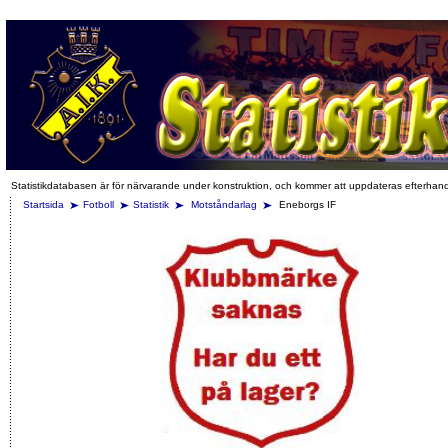
Statistikdatabasen är för närvarande under konstruktion, och kommer att uppdateras efterhan
Startsida
Fotboll
Statistik
Motståndarlag
Eneborgs IF