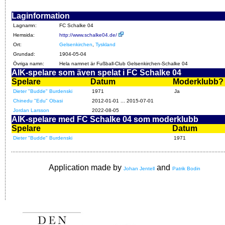
Laginformation
Lagnamn:
FC Schalke 04
Hemsida:
http://www.schalke04.de/
Ort:
Gelsenkirchen
,
Tyskland
Grundad:
1904-05-04
Övriga namn:
Hela namnet är Fußball-Club Gelsenkirchen-Schalke 04
AIK-spelare som även spelat i FC Schalke 04
Spelare
Datum
Moderklubb?
Dieter "Budde" Burdenski
1971
Ja
Chinedu "Edu" Obasi
2012-01-01 ... 2015-07-01
Jordan Larsson
2022-08-05
AIK-spelare med FC Schalke 04 som moderklubb
Spelare
Datum
Dieter "Budde" Burdenski
1971
Application made by
and
Johan Jentell
Patrik Bodin