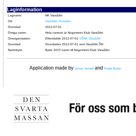
Laginformation
Lagnamn:
NK Varaždin
Ort:
Varaždin
,
Kroatien
Grundad:
2012-07-01
Övriga namn:
Hela namnet är Nogometni Klub Varaždin
Omorganisation:
Efterträdde 2012-07-01
VŠNK Varaždin
Grundad:
Grundades 2012-07-01 som Varaždin ŠN
Namnbyte:
Bytte 2015 namn till Nogometni Klub Varaždin
Application made by
and
Johan Jentell
Patrik Bodin