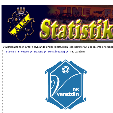
Statistikdatabasen är för närvarande under konstruktion, och kommer att uppdateras efterhan
Startsida
Fotboll
Statistik
Motståndarlag
NK Varaždin