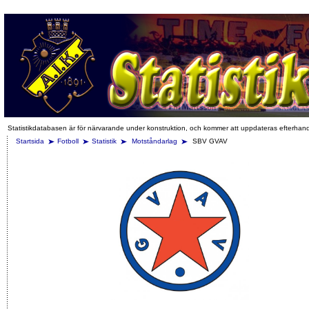
Statistikdatabasen är för närvarande under konstruktion, och kommer att uppdateras efterhan
Startsida
Fotboll
Statistik
Motståndarlag
SBV GVAV