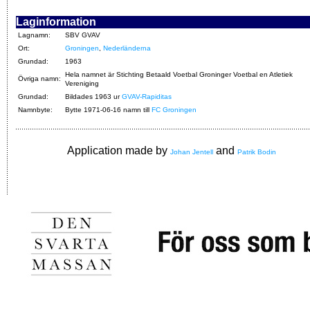
Laginformation
Lagnamn:
SBV GVAV
Ort:
Groningen
,
Nederländerna
Grundad:
1963
Hela namnet är Stichting Betaald Voetbal Groninger Voetbal en Atletiek
Övriga namn:
Vereniging
Grundad:
Bildades 1963 ur
GVAV-Rapiditas
Namnbyte:
Bytte 1971-06-16 namn till
FC Groningen
Application made by
and
Johan Jentell
Patrik Bodin