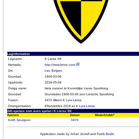
Laginformation
Lagnamn:
K Lierse SK
Hemsida:
http://www.lierse.com/
Ort:
Lier
,
Belgien
Grundad:
1906-03-06
Upphörde:
2018-05-09
Övriga namn:
Hela namnet är Koninklijke Lierse Sportkring
Grundad:
Grundades 1906-03-06 som Liersche Sportkring
Fusion:
1972 tillkom
K Lyra-Lierse
Omorganisation:
Efterträddes 2018 av
K Lyra-Lierse
AIK-spelare som även spelat i K Lierse SK
Spelare
Datum
Moderklubb?
Keith Spurgeon
1970
Application made by
Johan Jentell
and
Patrik Bodin