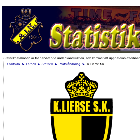
Statistikdatabasen är för närvarande under konstruktion, och kommer att uppdateras efterhan
Startsida
Fotboll
Statistik
Motståndarlag
K Lierse SK