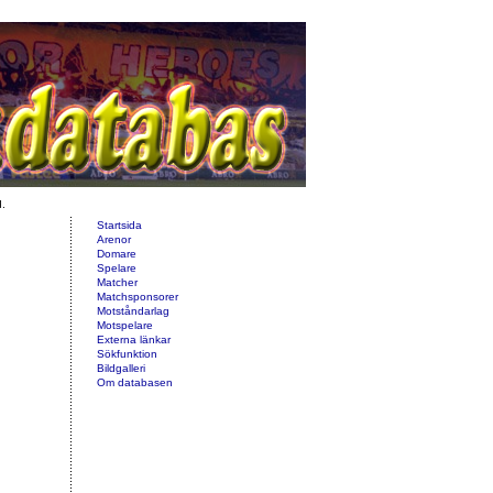
d.
Startsida
Arenor
Domare
Spelare
Matcher
Matchsponsorer
Motståndarlag
Motspelare
Externa länkar
Sökfunktion
Bildgalleri
Om databasen