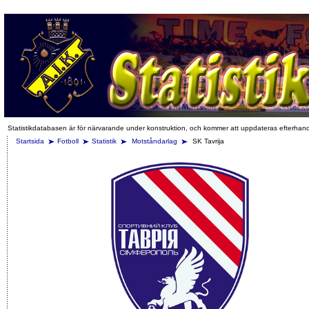
Statistikdatabasen är för närvarande under konstruktion, och kommer att uppdateras efterhan
Startsida
Fotboll
Statistik
Motståndarlag
SK Tavrija