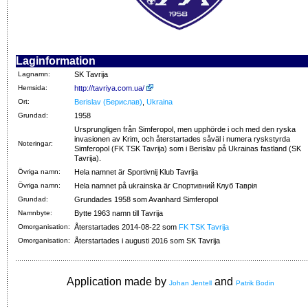
Laginformation
Lagnamn:
SK Tavrija
Hemsida:
http://tavriya.com.ua/
Ort:
Berislav (Берислав)
,
Ukraina
Grundad:
1958
Ursprungligen från Simferopol, men upphörde i och med den ryska
invasionen av Krim, och återstartades såväl i numera ryskstyrda
Noteringar:
Simferopol (FK TSK Tavrija) som i Berislav på Ukrainas fastland (SK
Tavrija).
Övriga namn:
Hela namnet är Sportivnij Klub Tavrija
Övriga namn:
Hela namnet på ukrainska är Спортивний Клуб Таврія
Grundad:
Grundades 1958 som Avanhard Simferopol
Namnbyte:
Bytte 1963 namn till Tavrija
Omorganisation:
Återstartades 2014-08-22 som
FK TSK Tavrija
Omorganisation:
Återstartades i augusti 2016 som SK Tavrija
Application made by
and
Johan Jentell
Patrik Bodin