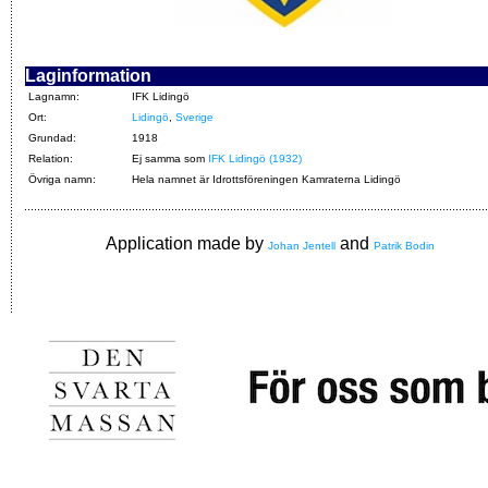
Laginformation
Lagnamn:
IFK Lidingö
Ort:
Lidingö
,
Sverige
Grundad:
1918
Relation:
Ej samma som
IFK Lidingö (1932)
Övriga namn:
Hela namnet är Idrottsföreningen Kamraterna Lidingö
Application made by
and
Johan Jentell
Patrik Bodin