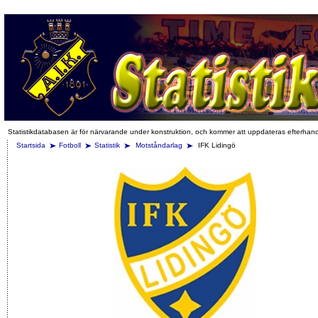
Statistikdatabasen är för närvarande under konstruktion, och kommer att uppdateras efterhan
Startsida
Fotboll
Statistik
Motståndarlag
IFK Lidingö