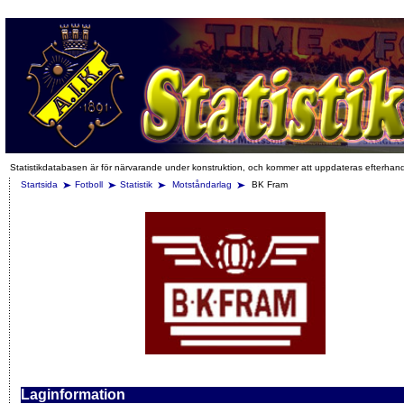
Statistikdatabasen är för närvarande under konstruktion, och kommer att uppdateras efterhan
Startsida
Fotboll
Statistik
Motståndarlag
BK Fram
Laginformation