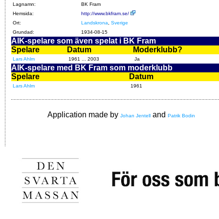
Lagnamn:
BK Fram
Hemsida:
http://www.bkfram.se/
Ort:
Landskrona
,
Sverige
Grundad:
1934-08-15
AIK-spelare som även spelat i BK Fram
Spelare
Datum
Moderklubb?
Lars Ahlm
1961 ... 2003
Ja
AIK-spelare med BK Fram som moderklubb
Spelare
Datum
Lars Ahlm
1961
Application made by
and
Johan Jentell
Patrik Bodin