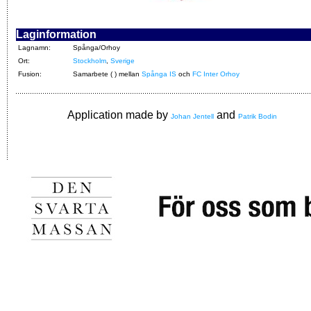
Laginformation
Lagnamn:
Spånga/Orhoy
Ort:
Stockholm
,
Sverige
Fusion:
Samarbete ( ) mellan
Spånga IS
och
FC Inter Orhoy
Application made by
and
Johan Jentell
Patrik Bodin