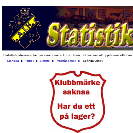
Statistikdatabasen är för närvarande under konstruktion, och kommer att uppdateras efterhan
Startsida
Fotboll
Statistik
Motståndarlag
Spånga/Orhoy