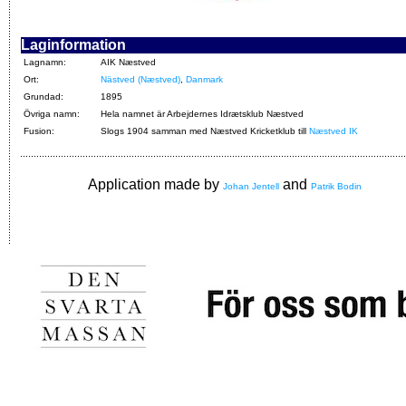
Laginformation
Lagnamn:
AIK Næstved
Ort:
Nästved (Næstved)
,
Danmark
Grundad:
1895
Övriga namn:
Hela namnet är Arbejdernes Idrætsklub Næstved
Fusion:
Slogs 1904 samman med Næstved Kricketklub till
Næstved IK
Application made by
and
Johan Jentell
Patrik Bodin