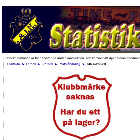
Statistikdatabasen är för närvarande under konstruktion, och kommer att uppdateras efterhan
Startsida
Fotboll
Statistik
Motståndarlag
AIK Næstved