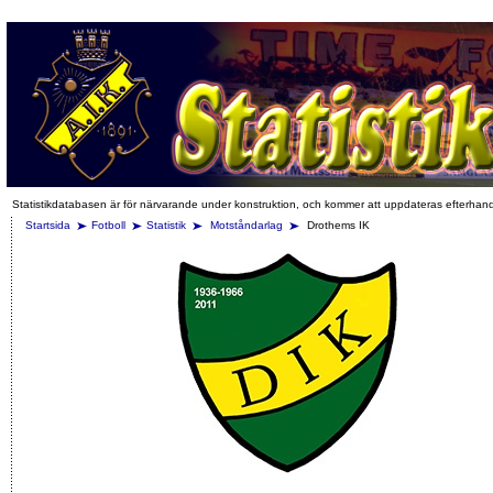
Statistikdatabasen är för närvarande under konstruktion, och kommer att uppdateras efterhan
Startsida
Fotboll
Statistik
Motståndarlag
Drothems IK