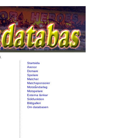
d.
Startsida
Arenor
Domare
Spelare
Matcher
Matchsponsorer
Motståndarlag
Motspelare
Externa länkar
Sökfunktion
Bildgalleri
Om databasen