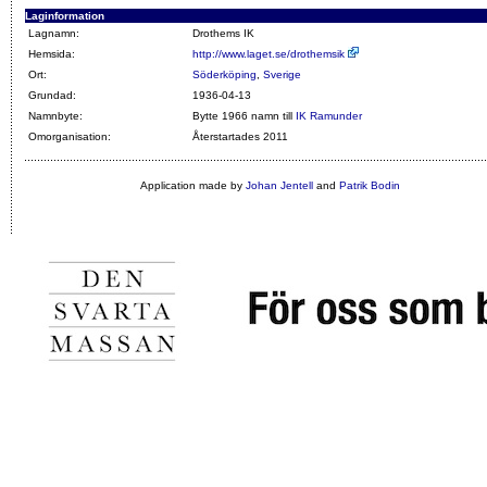
Laginformation
Lagnamn:
Drothems IK
Hemsida:
http://www.laget.se/drothemsik
Ort:
Söderköping
,
Sverige
Grundad:
1936-04-13
Namnbyte:
Bytte 1966 namn till
IK Ramunder
Omorganisation:
Återstartades 2011
Application made by
Johan Jentell
and
Patrik Bodin