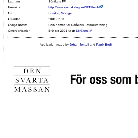
Lagnamn:
Söråkers FF
Hemsida:
http://www.svenskalag.se/SFFHerrA
Ort:
Söråker
,
Sverige
Grundad:
2001-05-11
Övriga namn:
Hela namnet är Söråkers Fotbollsförening
Omorganisation:
Bröt sig 2001 ut ur
Söråkers IF
Application made by
Johan Jentell
and
Patrik Bodin