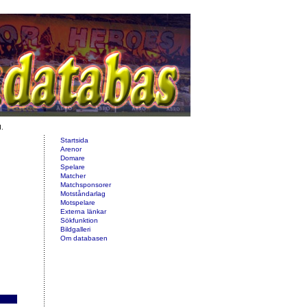
d.
Startsida
Arenor
Domare
Spelare
Matcher
Matchsponsorer
Motståndarlag
Motspelare
Externa länkar
Sökfunktion
Bildgalleri
Om databasen