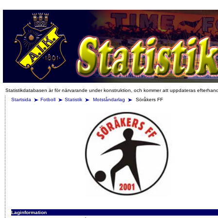
Statistikdatabasen är för närvarande under konstruktion, och kommer att uppdateras efterhan
Startsida
Fotboll
Statistik
Motståndarlag
Söråkers FF
Laginformation