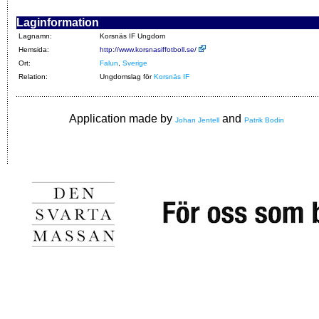
Laginformation
Lagnamn:
Korsnäs IF Ungdom
Hemsida:
http://www.korsnasiffotboll.se/
Ort:
Falun
,
Sverige
Relation:
Ungdomslag för
Korsnäs IF
Application made by
and
Johan Jentell
Patrik Bodin