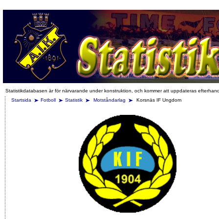
Statistikdatabasen är för närvarande under konstruktion, och kommer att uppdateras efterhan
Startsida
Fotboll
Statistik
Motståndarlag
Korsnäs IF Ungdom