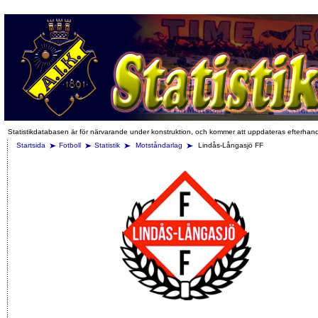
Statistikdatabasen är för närvarande under konstruktion, och kommer att uppdateras efterhan
Startsida
Fotboll
Statistik
Motståndarlag
Lindås-Långasjö FF