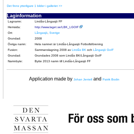
Det finns ytterligare 1 bilder i galleriet >>
Laginformation
Lagnamn:
Lindås-Långasjö FF
Hemsida:
http://www.laget.se/LBK_LGOIF
Ort:
Långasjö
,
Sverige
Grundad:
2008
Övriga namn:
Hela namnet är Lindås-Långasjö Fotbollsförening
Fusion:
Sammanslagning 2008 av
Lindås BK
och
Långasjö GoIF
Grundad:
Grundades 2008 som Lindås BK/Långasjö GoIF
Namnbyte:
Bytte 2013 namn till Lindås-Långasjö FF
Application made by
and
Johan Jentell
Patrik Bodin