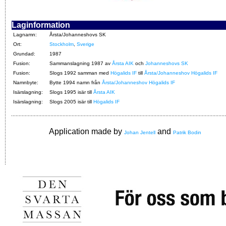
Laginformation
Lagnamn:
Årsta/Johanneshovs SK
Ort:
Stockholm
,
Sverige
Grundad:
1987
Fusion:
Sammanslagning 1987 av
Årsta AIK
och
Johanneshovs SK
Fusion:
Slogs 1992 samman med
Högalids IF
till
Årsta/Johanneshov Högalids IF
Namnbyte:
Bytte 1994 namn från
Årsta/Johanneshov Högalids IF
Isärslagning:
Slogs 1995 isär till
Årsta AIK
Isärslagning:
Slogs 2005 isär till
Högalids IF
Application made by
and
Johan Jentell
Patrik Bodin