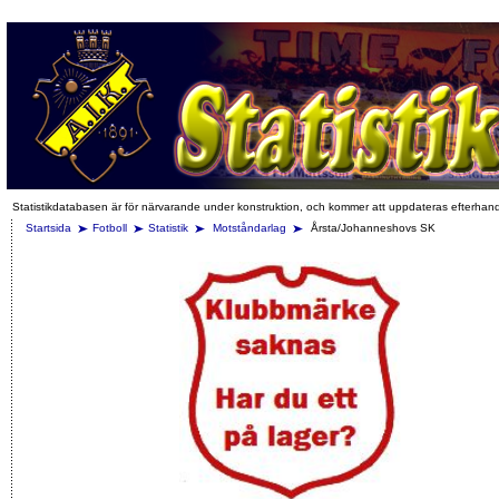
Statistikdatabasen är för närvarande under konstruktion, och kommer att uppdateras efterhan
Startsida
Fotboll
Statistik
Motståndarlag
Årsta/Johanneshovs SK