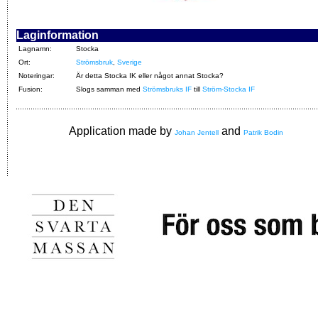
Laginformation
Lagnamn:
Stocka
Ort:
Strömsbruk
,
Sverige
Noteringar:
Är detta Stocka IK eller något annat Stocka?
Fusion:
Slogs samman med
Strömsbruks IF
till
Ström-Stocka IF
Application made by
and
Johan Jentell
Patrik Bodin