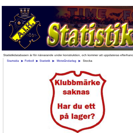
Statistikdatabasen är för närvarande under konstruktion, och kommer att uppdateras efterhan
Startsida
Fotboll
Statistik
Motståndarlag
Stocka