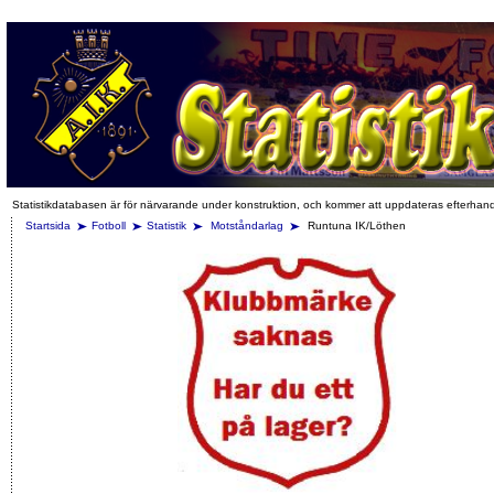
Statistikdatabasen är för närvarande under konstruktion, och kommer att uppdateras efterhan
Startsida
Fotboll
Statistik
Motståndarlag
Runtuna IK/Löthen