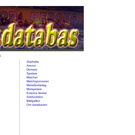
d.
Startsida
Arenor
Domare
Spelare
Matcher
Matchsponsorer
Motståndarlag
Motspelare
Externa länkar
Sökfunktion
Bildgalleri
Om databasen