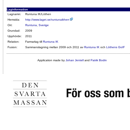
Laginformation
Lagnamn:
Runtuna IK/Löthen
Hemsida:
http://www.laget.se/runtunaikherr
Ort:
Runtuna
,
Sverige
Grundad:
2009
Upphörde:
2011
Relation:
Farmarlag till
Runtuna IK
Fusion:
Sammanslagning mellan 2009 och 2011 av
Runtuna IK
och
Löthens GoIF
Application made by
Johan Jentell
and
Patrik Bodin