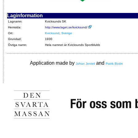
Laginformation
Lagnamn:
Kvicksunds SK
Hemsida:
http://www.laget.se/kvicksund/
Ort:
Kvicksund
,
Sverige
Grundad:
1930
Övriga namn:
Hela namnet är Kvicksunds Sportklubb
Application made by
and
Johan Jentell
Patrik Bodin