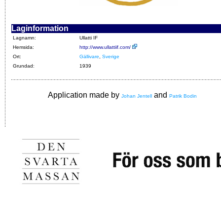
Laginformation
Lagnamn:
Ullatti IF
Hemsida:
http://www.ullattiif.com/
Ort:
Gällivare
,
Sverige
Grundad:
1939
Application made by
and
Johan Jentell
Patrik Bodin