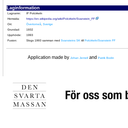
Laginformation
Lagnamn:
IF Polcirkeln
Hemsida:
https://en.wikipedia.org/wiki/Polcirkeln/Svanstein_FF
Ort:
Övertorneå
,
Sverige
Grundad:
1932
Upphörde:
1993
Fusion:
Slogs 1993 samman med
Svansteins SK
till
Polcirkeln/Svanstein FF
Application made by
and
Johan Jentell
Patrik Bodin