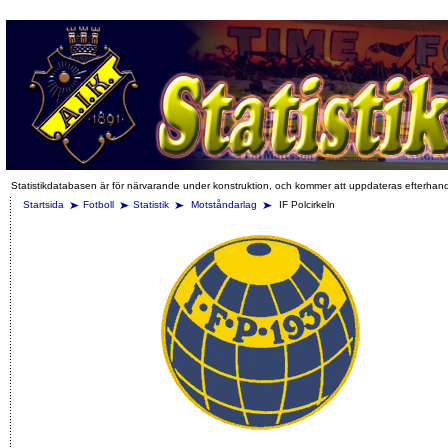
Statistikdatabasen är för närvarande under konstruktion, och kommer att uppdateras efterhan
Startsida
Fotboll
Statistik
Motståndarlag
IF Polcirkeln