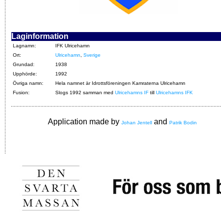
Laginformation
Lagnamn:
IFK Ulricehamn
Ort:
Ulricehamn
,
Sverige
Grundad:
1938
Upphörde:
1992
Övriga namn:
Hela namnet är Idrottsföreningen Kamraterna Ulricehamn
Fusion:
Slogs 1992 samman med
Ulricehamns IF
till
Ulricehamns IFK
Application made by
and
Johan Jentell
Patrik Bodin