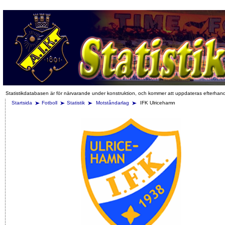
Statistikdatabasen är för närvarande under konstruktion, och kommer att uppdateras efterhan
Startsida
Fotboll
Statistik
Motståndarlag
IFK Ulricehamn