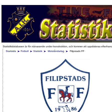
Statistikdatabasen är för närvarande under konstruktion, och kommer att uppdateras efterhan
Startsida
Fotboll
Statistik
Motståndarlag
Filipstads FF