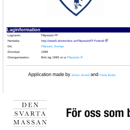
Laginformation
Lagnamn:
Filipstads FF
Hemsida:
http://www5.idrottonline.se/FilipstadsFF-Fotboll/
Ort:
Filipstad
,
Sverige
Grundad:
1986
Omorganisation:
Bröt sig 1986 ut ur
Filipstads IF
Application made by
and
Johan Jentell
Patrik Bodin