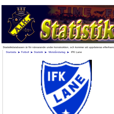
Statistikdatabasen är för närvarande under konstruktion, och kommer att uppdateras efterhan
Startsida
Fotboll
Statistik
Motståndarlag
IFK Lane