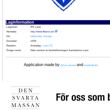
Laginformation
Lagnamn:
IFK Lane
Hemsida:
http://www.ifklane.se/
Ort:
Uddevalla
,
Sverige
Grundad:
1935
Relation:
Andralag :
Lane FC
Övriga namn:
Hela namnet är Idrottsföreningen Kamraterna Lane
Application made by
and
Johan Jentell
Patrik Bodin