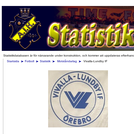
Statistikdatabasen är för närvarande under konstruktion, och kommer att uppdateras efterhan
Startsida
Fotboll
Statistik
Motståndarlag
Vivalla-Lundby IF