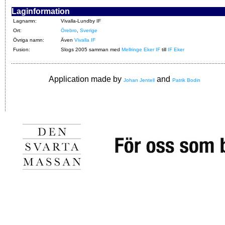
Laginformation
Lagnamn:
Vivalla-Lundby IF
Ort:
Örebro
,
Sverige
Övriga namn:
Även
Vivalla IF
Fusion:
Slogs 2005 samman med
Mellringe Eker IF
till
IF Eker
Application made by
and
Johan Jentell
Patrik Bodin