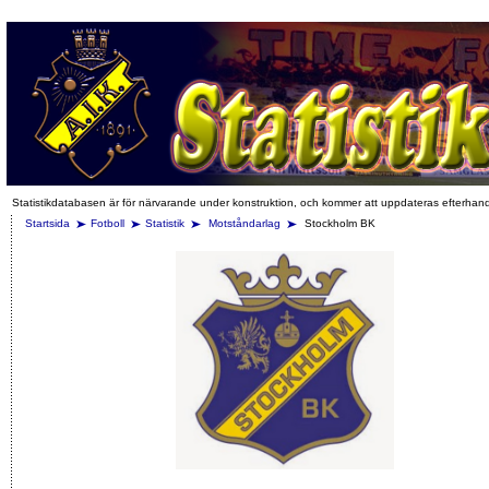
Statistikdatabasen är för närvarande under konstruktion, och kommer att uppdateras efterhan
Startsida
Fotboll
Statistik
Motståndarlag
Stockholm BK