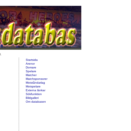
d.
Startsida
Arenor
Domare
Spelare
Matcher
Matchsponsorer
Motståndarlag
Motspelare
Externa länkar
Sökfunktion
Bildgalleri
Om databasen