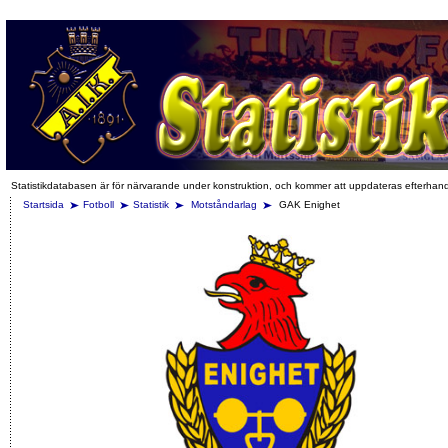
Statistikdatabasen är för närvarande under konstruktion, och kommer att uppdateras efterhan
Startsida
Fotboll
Statistik
Motståndarlag
GAK Enighet