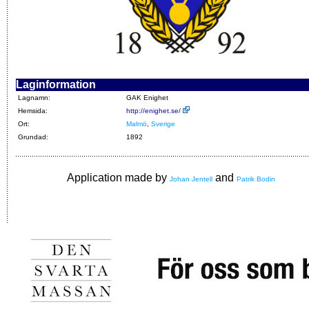
Laginformation
Lagnamn:
GAK Enighet
Hemsida:
http://enighet.se/
Ort:
Malmö
,
Sverige
Grundad:
1892
Application made by
and
Johan Jentell
Patrik Bodin