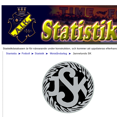
Statistikdatabasen är för närvarande under konstruktion, och kommer att uppdateras efterhan
Startsida
Fotboll
Statistik
Motståndarlag
Jannelunds SK