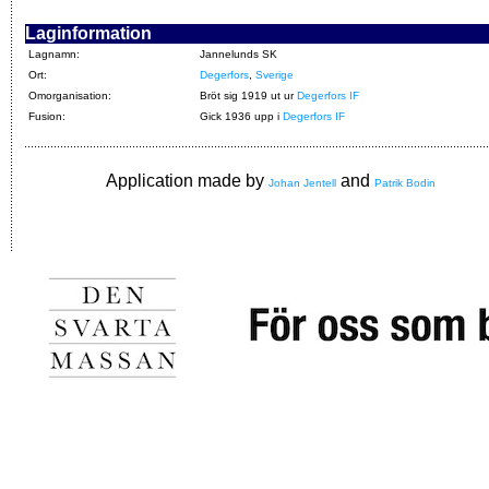
Laginformation
Lagnamn:
Jannelunds SK
Ort:
Degerfors
,
Sverige
Omorganisation:
Bröt sig 1919 ut ur
Degerfors IF
Fusion:
Gick 1936 upp i
Degerfors IF
Application made by
and
Johan Jentell
Patrik Bodin