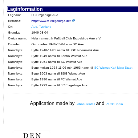
Laginformation
Lagnamn:
FC Erzgebirge Aue
Hemsida:
http://www.fc-erzgebirge.de/
Ort:
Aue
,
Tyskland
Grundad:
1946-03-04
Övriga namn:
Hela namnet är Fußball Club Erzgebirge Aue e.V.
Grundad:
Grundades 1946-03-04 som SG Aue
Namnbyte:
Bytte 1948-11-01 namn till BSG Pneumatik Aue
Namnbyte:
Bytte 1949 namn till Zentra Wismut Aue
Namnbyte:
Bytte 1951 namn till SC Wismut Aue
Namnbyte:
Bytte mellan 1954-11-06 och 1963 namn till
SC Wismut Karl-Marx-Stadt
Namnbyte:
Bytte 1963 namn till BSG Wismut Aue
Namnbyte:
Bytte 1990 namn till FC Wismut Aue
Namnbyte:
Bytte 1993 namn till FC Erzgebirge Aue
Application made by
and
Johan Jentell
Patrik Bodin