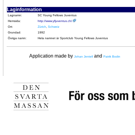
Laginformation
Lagnamn:
SC Young Fellows Juventus
Hemsida:
http://www.yfjuventus.ch/
Ort:
Zürich
,
Schweiz
Grundad:
1992
Övriga namn:
Hela namnet är Sportclub Young Fellows Juventus
Application made by
and
Johan Jentell
Patrik Bodin