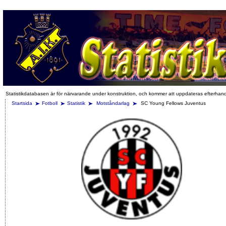
Statistikdatabasen är för närvarande under konstruktion, och kommer att uppdateras efterhan
Startsida
Fotboll
Statistik
Motståndarlag
SC Young Fellows Juventus