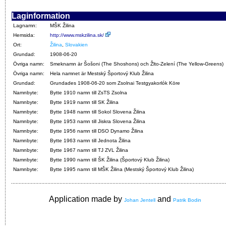
Laginformation
Lagnamn:
MŠK Žilina
Hemsida:
http://www.mskzilina.sk/
Ort:
Žilina
,
Slovakien
Grundad:
1908-06-20
Övriga namn:
Smeknamn är Šošoni (The Shoshons) och Žlto-Zelení (The Yellow-Greens)
Övriga namn:
Hela namnet är Mestský Športový Klub Žilina
Grundad:
Grundades 1908-06-20 som Zsolnai Testgyakorlók Köre
Namnbyte:
Bytte 1910 namn till ZsTS Zsolna
Namnbyte:
Bytte 1919 namn till SK Žilina
Namnbyte:
Bytte 1948 namn till Sokol Slovena Žilina
Namnbyte:
Bytte 1953 namn till Jiskra Slovena Žilina
Namnbyte:
Bytte 1956 namn till DSO Dynamo Žilina
Namnbyte:
Bytte 1963 namn till Jednota Žilina
Namnbyte:
Bytte 1967 namn till TJ ZVL Žilina
Namnbyte:
Bytte 1990 namn till ŠK Žilina (Športový Klub Žilina)
Namnbyte:
Bytte 1995 namn till MŠK Žilina (Mestský Športový Klub Žilina)
Application made by
and
Johan Jentell
Patrik Bodin