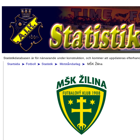
Statistikdatabasen är för närvarande under konstruktion, och kommer att uppdateras efterhan
Startsida
Fotboll
Statistik
Motståndarlag
MŠK Žilina