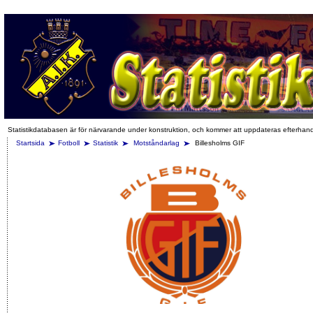
Statistikdatabasen är för närvarande under konstruktion, och kommer att uppdateras efterhan
Startsida
Fotboll
Statistik
Motståndarlag
Billesholms GIF