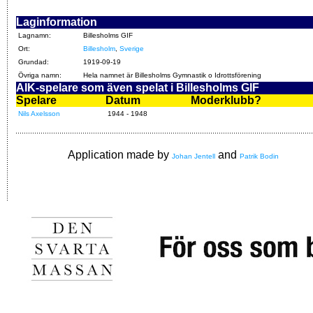
Laginformation
Lagnamn:
Billesholms GIF
Ort:
Billesholm
,
Sverige
Grundad:
1919-09-19
Övriga namn:
Hela namnet är Billesholms Gymnastik o Idrottsförening
AIK-spelare som även spelat i Billesholms GIF
Spelare
Datum
Moderklubb?
Nils Axelsson
1944 - 1948
Application made by
and
Johan Jentell
Patrik Bodin