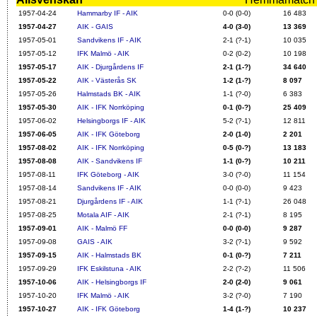
1957-04-24
Hammarby IF - AIK
0-0 (0-0)
16 483
1957-04-27
AIK - GAIS
4-0 (3-0)
13 369
1957-05-01
Sandvikens IF - AIK
2-1 (?-1)
10 035
1957-05-12
IFK Malmö - AIK
0-2 (0-2)
10 198
1957-05-17
AIK - Djurgårdens IF
2-1 (1-?)
34 640
1957-05-22
AIK - Västerås SK
1-2 (1-?)
8 097
1957-05-26
Halmstads BK - AIK
1-1 (?-0)
6 383
1957-05-30
AIK - IFK Norrköping
0-1 (0-?)
25 409
1957-06-02
Helsingborgs IF - AIK
5-2 (?-1)
12 811
1957-06-05
AIK - IFK Göteborg
2-0 (1-0)
2 201
1957-08-02
AIK - IFK Norrköping
0-5 (0-?)
13 183
1957-08-08
AIK - Sandvikens IF
1-1 (0-?)
10 211
1957-08-11
IFK Göteborg - AIK
3-0 (?-0)
11 154
1957-08-14
Sandvikens IF - AIK
0-0 (0-0)
9 423
1957-08-21
Djurgårdens IF - AIK
1-1 (?-1)
26 048
1957-08-25
Motala AIF - AIK
2-1 (?-1)
8 195
1957-09-01
AIK - Malmö FF
0-0 (0-0)
9 287
1957-09-08
GAIS - AIK
3-2 (?-1)
9 592
1957-09-15
AIK - Halmstads BK
0-1 (0-?)
7 211
1957-09-29
IFK Eskilstuna - AIK
2-2 (?-2)
11 506
1957-10-06
AIK - Helsingborgs IF
2-0 (2-0)
9 061
1957-10-20
IFK Malmö - AIK
3-2 (?-0)
7 190
1957-10-27
AIK - IFK Göteborg
1-4 (1-?)
10 237