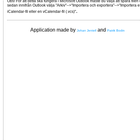
Obs! För att detta ska fungera i Microsoft Outlook måste du välja att spara filen
sedan innifrån Outlook välja "Arkiv"-->"Importera och exportera"-->"Importera 
.
iCalendar-fil eller en vCalendar-fil (.vcs)"
Application made by
and
Johan Jentell
Patrik Bodin