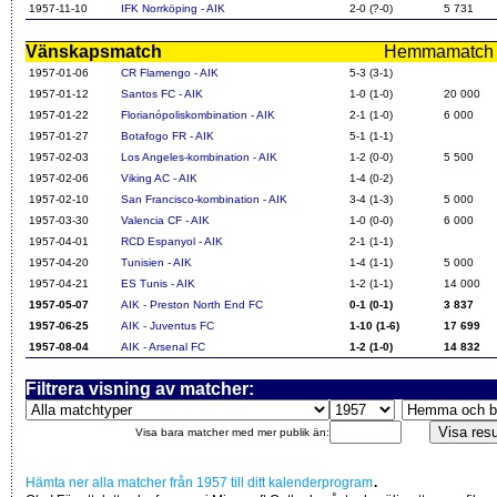
1957-11-10
IFK Norrköping - AIK
2-0 (?-0)
5 731
Vänskapsmatch
Hemmamatch i f
1957-01-06
CR Flamengo - AIK
5-3 (3-1)
1957-01-12
Santos FC - AIK
1-0 (1-0)
20 000
1957-01-22
Florianópoliskombination - AIK
2-1 (1-0)
6 000
1957-01-27
Botafogo FR - AIK
5-1 (1-1)
1957-02-03
Los Angeles-kombination - AIK
1-2 (0-0)
5 500
1957-02-06
Viking AC - AIK
1-4 (0-2)
1957-02-10
San Francisco-kombination - AIK
3-4 (1-3)
5 000
1957-03-30
Valencia CF - AIK
1-0 (0-0)
6 000
1957-04-01
RCD Espanyol - AIK
2-1 (1-1)
1957-04-20
Tunisien - AIK
1-4 (1-1)
5 000
1957-04-21
ES Tunis - AIK
1-2 (1-1)
14 000
1957-05-07
AIK - Preston North End FC
0-1 (0-1)
3 837
1957-06-25
AIK - Juventus FC
1-10 (1-6)
17 699
1957-08-04
AIK - Arsenal FC
1-2 (1-0)
14 832
Filtrera visning av matcher:
Visa bara matcher med mer publik än:
.
Hämta ner alla matcher från 1957 till ditt kalenderprogram