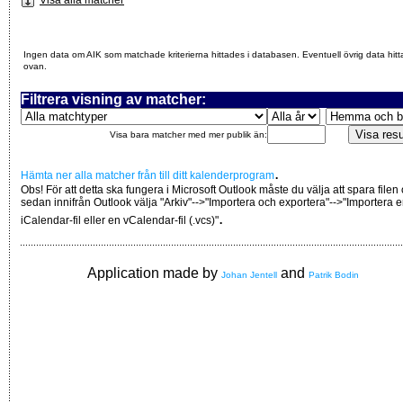
Ingen data om AIK som matchade kriterierna hittades i databasen. Eventuell övrig data hitt
ovan.
Filtrera visning av matcher:
Visa bara matcher med mer publik än:
.
Hämta ner alla matcher från till ditt kalenderprogram
Obs! För att detta ska fungera i Microsoft Outlook måste du välja att spara filen
sedan innifrån Outlook välja "Arkiv"-->"Importera och exportera"-->"Importera 
.
iCalendar-fil eller en vCalendar-fil (.vcs)"
Application made by
and
Johan Jentell
Patrik Bodin