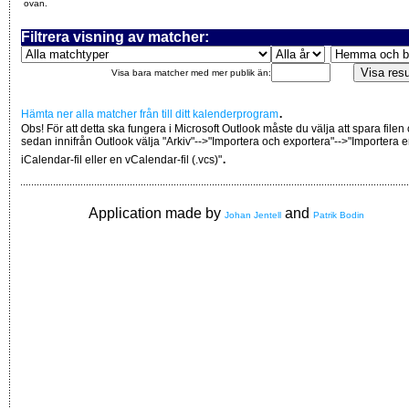
ovan.
Filtrera visning av matcher:
Visa bara matcher med mer publik än:
.
Hämta ner alla matcher från till ditt kalenderprogram
Obs! För att detta ska fungera i Microsoft Outlook måste du välja att spara filen
sedan innifrån Outlook välja "Arkiv"-->"Importera och exportera"-->"Importera 
.
iCalendar-fil eller en vCalendar-fil (.vcs)"
Application made by
and
Johan Jentell
Patrik Bodin