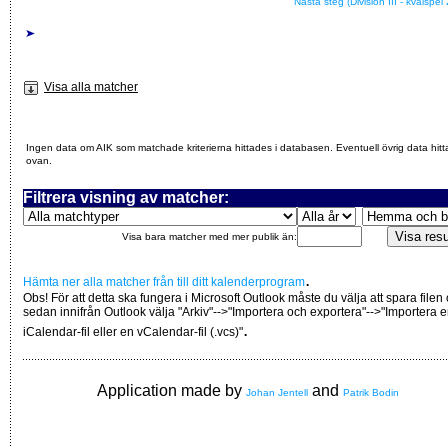
Nästa steg (Division III - kvalspel
Visa alla matcher
Ingen data om AIK som matchade kriterierna hittades i databasen. Eventuell övrig data hitt
ovan.
Filtrera visning av matcher:
Visa bara matcher med mer publik än:
.
Hämta ner alla matcher från till ditt kalenderprogram
Obs! För att detta ska fungera i Microsoft Outlook måste du välja att spara filen
sedan innifrån Outlook välja "Arkiv"-->"Importera och exportera"-->"Importera 
.
iCalendar-fil eller en vCalendar-fil (.vcs)"
Application made by
and
Johan Jentell
Patrik Bodin