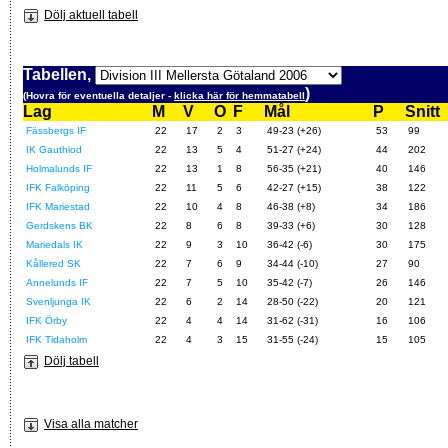
Dölj aktuell tabell
Tabellen,
)
(Hovra för eventuella detaljer -
klicka här för hemmatabell
Lag
M
V
O
F
Mål
P
Snitt
Fässbergs IF
22
17
2
3
49-23 (+26)
53
99
IK Gauthiod
22
13
5
4
51-27 (+24)
44
202
Holmalunds IF
22
13
1
8
56-35 (+21)
40
146
IFK Falköping
22
11
5
6
42-27 (+15)
38
122
IFK Mariestad
22
10
4
8
46-38 (+8)
34
186
Gerdskens BK
22
8
6
8
39-33 (+6)
30
128
Mariedals IK
22
9
3
10
36-42 (-6)
30
175
Kållered SK
22
7
6
9
34-44 (-10)
27
90
Annelunds IF
22
7
5
10
35-42 (-7)
26
146
Svenljunga IK
22
6
2
14
28-50 (-22)
20
121
IFK Örby
22
4
4
14
31-62 (-31)
16
106
IFK Tidaholm
22
4
3
15
31-55 (-24)
15
105
Dölj tabell
Visa alla matcher