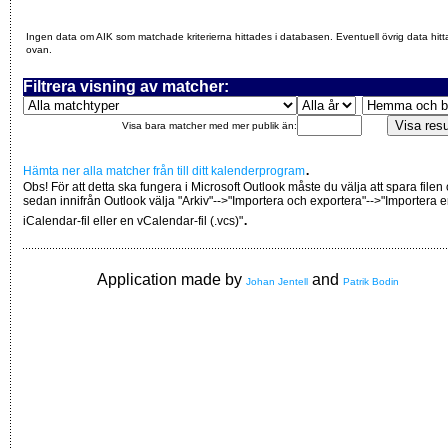
Ingen data om AIK som matchade kriterierna hittades i databasen. Eventuell övrig data hitt
ovan.
Filtrera visning av matcher:
Visa bara matcher med mer publik än:
.
Hämta ner alla matcher från till ditt kalenderprogram
Obs! För att detta ska fungera i Microsoft Outlook måste du välja att spara filen
sedan innifrån Outlook välja "Arkiv"-->"Importera och exportera"-->"Importera 
.
iCalendar-fil eller en vCalendar-fil (.vcs)"
Application made by
and
Johan Jentell
Patrik Bodin